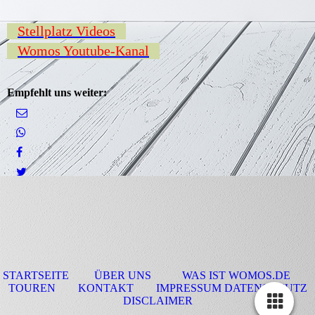
Stellplatz Videos
Womos Youtube-Kanal
Empfehlt uns weiter:
STARTSEITE
ÜBER UNS
WAS IST WOMOS.DE
TOUREN
KONTAKT
IMPRESSUM DATENSCHUTZ
DISCLAIMER