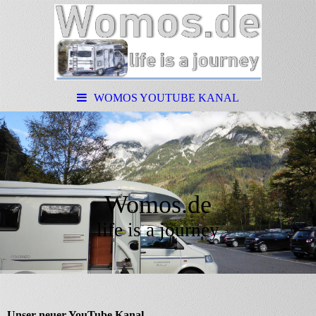
WOMOS YOUTUBE KANAL
Womos.de
life is a journey
Unser neuer YouTube Kanal.