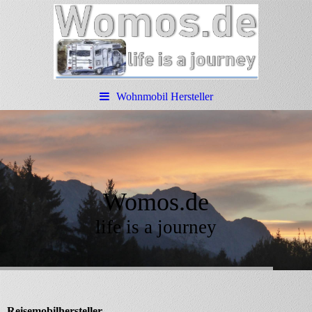
Wohnmobil Hersteller
Womos.de
life is a journey
Reisemobilhersteller.