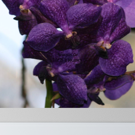
2018
Norwegen 2008
Kroatien
Schwarzwald und
Bodensee
Womos.de
Rügen
life is a journey
Usedom
Am Bolsena See und
Rom
Gardasee
Süd Tirol
Bayern Ostern 2019
Slowenien