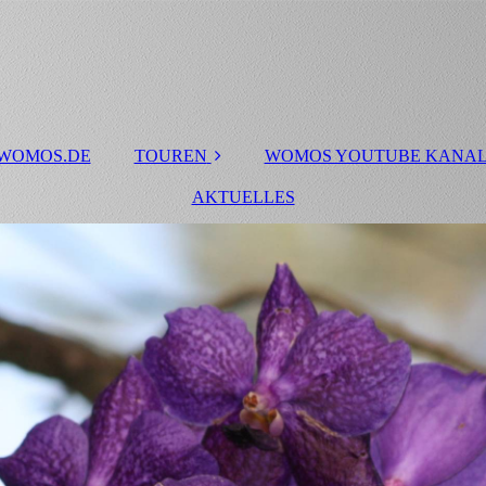
 WOMOS.DE
TOUREN
WOMOS YOUTUBE KANA
Touren 2020
AKTUELLES
Skandinavien Tour
2019
Dänemark-Tour
Kanada Westküste
Portugal 2010
Trentino
Lago Maggiore, Lago
die Orta und Toskana