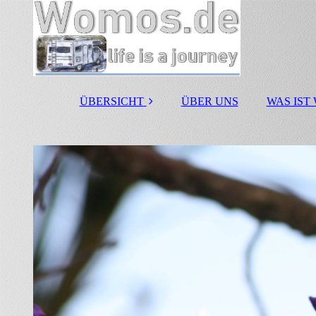
ÜBERSICHT
ÜBER UNS
WAS IST
25 Jahre Womo
Jubiläum
Wohnmobil
Stellplätze
Campingplätze
Wohnmobil Hersteller
Reisemobilvermietun
g
Reisemobilhändler