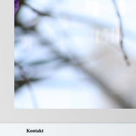
Ein Wohnmobil
kaufen
Wohnmobil Foren
und Blogs
Clubs
Youtube Kanäle
Wohnmobil Test
Erfahrungen mit dem
Frankia 680 ED-G
Wohnmobil Literatur
Anbieter von
Reisemobiltouren
Wohnmobil und
Camping Zubehör
und Technik
Kontakt