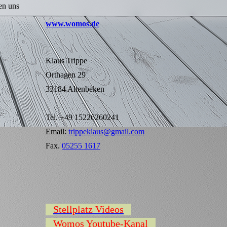
en uns
www.womos.de
Klaus Trippe
Orthagen 29
33184 Altenbeken
Tel. +49 15226260241
Email:
trippeklaus@gmail.com
Fax.
05255 1617
Stellplatz Videos
Womos Youtube-Kanal