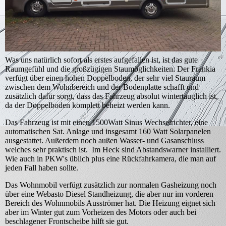
Was uns natürlich sofort als erstes aufgefallen ist, ist das gute
Raumgefühl und die großzügigen Staumöglichkeiten. Der Frankia
verfügt über einen hohen Doppelboden, der sehr viel Stauraum
zwischen dem Wohnbereich und der Bodenplatte schafft und
zusätzlich dafür sorgt, dass das Fahrzeug absolut wintertauglich ist,
da der Doppelboden komplett beheizt werden kann.
Das Fahrzeug ist mit einen 1500Watt Sinus Wechselrichter, eine
automatischen Sat. Anlage und insgesamt 160 Watt Solarpanelen
ausgestattet. Außerdem noch außen Wasser- und Gasanschluss
welches sehr praktisch ist. Im Heck sind Abstandswarner installiert.
Wie auch in PKW's üblich plus eine Rückfahrkamera, die man auf
jeden Fall haben sollte.
Das Wohnmobil verfügt zusätzlich zur normalen Gasheizung noch
über eine Webasto Diesel Standheizung, die aber nur im vorderen
Bereich des Wohnmobils Ausströmer hat. Die Heizung eignet sich
aber im Winter gut zum Vorheizen des Motors oder auch bei
beschlagener Frontscheibe hilft sie gut.