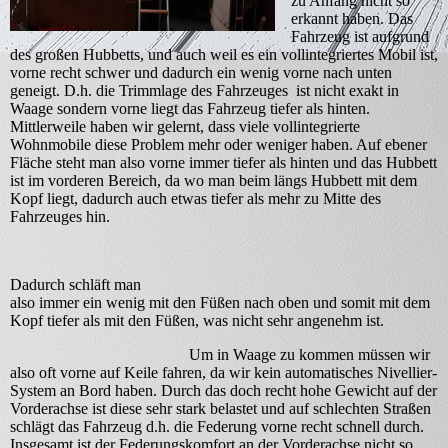
zu Anfang nicht so
erkannt haben. Das
Fahrzeug ist aufgrund
des großen Hubbetts, und auch weil es ein vollintegriertes Mobil ist,
vorne recht schwer und dadurch ein wenig vorne nach unten
geneigt. D.h. die Trimmlage des Fahrzeuges ist nicht exakt in
Waage sondern vorne liegt das Fahrzeug tiefer als hinten.
Mittlerweile haben wir gelernt, dass viele vollintegrierte
Wohnmobile diese Problem mehr oder weniger haben. Auf ebener
Fläche steht man also vorne immer tiefer als hinten und das Hubbett
ist im vorderen Bereich, da wo man beim längs Hubbett mit dem
Kopf liegt, dadurch auch etwas tiefer als mehr zu Mitte des
Fahrzeuges hin.
Dadurch schläft man
also immer ein wenig mit den Füßen nach oben und somit mit dem
Kopf tiefer als mit den Füßen, was nicht sehr angenehm ist.
Um in Waage zu kommen müssen wir
also oft vorne auf Keile fahren, da wir kein automatisches Nivellier-
System an Bord haben. Durch das doch recht hohe Gewicht auf der
Vorderachse ist diese sehr stark belastet und auf schlechten Straßen
schlägt das Fahrzeug d.h. die Federung vorne recht schnell durch.
Insgesamt ist der Federungskomfort an der Vorderachse nicht so