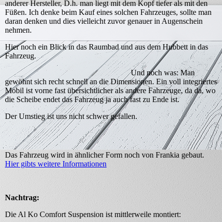
anderer Hersteller, D.h. man liegt mit dem Kopf tiefer als mit den
Füßen. Ich denke beim Kauf eines solchen Fahrzeuges, sollte man
daran denken und dies vielleicht zuvor genauer in Augenschein
nehmen.
Hier noch ein Blick in das Raumbad und aus dem Hubbett in das
Fahrzeug.
Und noch was: Man
gewöhnt sich recht schnell an die Dimensionen. Ein voll integriertes
Mobil ist vorne fast übersichtlicher als andere Fahrzeuge, da da, wo
die Scheibe endet das Fahrzeug ja auch fast zu Ende ist.
Der Umstieg ist uns nicht schwer gefallen.
Das Fahrzeug wird in ähnlicher Form noch von Frankia gebaut.
Hier gibts weitere Informationen
Nachtrag:
Die Al Ko Comfort Suspension ist mittlerweile montiert: