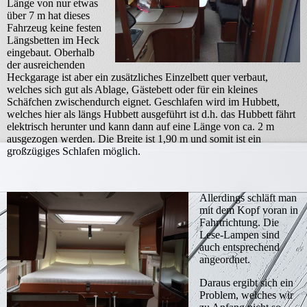
Länge von nur etwas
über 7 m hat dieses
Fahrzeug keine festen
Längsbetten im Heck
eingebaut. Oberhalb
der ausreichenden
Heckgarage ist aber ein zusätzliches Einzelbett quer verbaut,
welches sich gut als Ablage, Gästebett oder für ein kleines
Schäfchen zwischendurch eignet. Geschlafen wird im Hubbett,
welches hier als längs Hubbett ausgeführt ist d.h. das Hubbett fährt
elektrisch herunter und kann dann auf eine Länge von ca. 2 m
ausgezogen werden. Die Breite ist 1,90 m und somit ist ein
großzügiges Schlafen möglich.
Allerdings schläft man
mit dem Kopf voran in
Fahrtrichtung. Die
Lese-Lampen sind
auch entsprechend
angeordnet.
Daraus ergibt sich ein
Problem, welches wir