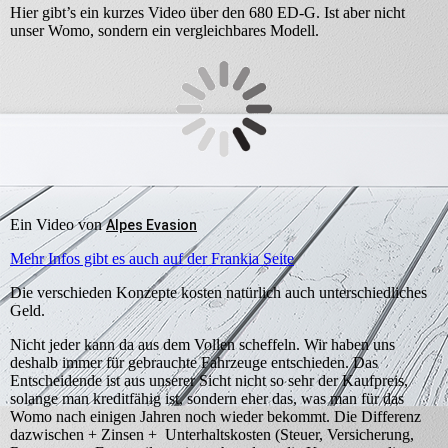
Hier gibt’s ein kurzes Video über den 680 ED-G. Ist aber nicht
unser Womo, sondern ein vergleichbares Modell.
Ein Video von
Alpes Evasion
Mehr Infos gibt es auch auf der Frankia Seite
Die verschieden Konzepte kosten natürlich auch unterschiedliches
Geld.
Nicht jeder kann da aus dem Vollen scheffeln. Wir haben uns
deshalb immer für gebrauchte Fahrzeuge entschieden. Das
Entscheidende ist aus unserer Sicht nicht so sehr der Kaufpreis,
solange man kreditfähig ist, sondern eher das, was man für das
Womo nach einigen Jahren noch wieder bekommt. Die Differenz
dazwischen + Zinsen + Unterhaltskosten (Steuer, Versicherung,