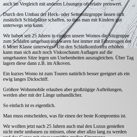
auch im Vergleich mit anderen Lösungen oft relativ preiswert.
Durch den Umbau der Heck- oder Seitensitzgruppe lassen sich
zusätzlich Schlafplätze schaffen, so dass man mit Kindern gut
unterwegs sein kann.
Wir haben seit 25 Jahren in einigen unsere Womos die Sitzgruppe
zum Schlafen umgebaut und waren fast immer mit Fahrzeugen der
6 Meter Klasse unterwegs. Um den Schlafkomfort zu erhöhen
kann man sich auch noch Viskoschaum Auflagen auf die
umgebauten Sitze legen um Unebenheiten auszugleichen. Über Tag
lagern diese dann z.B. im Alkoven.
Ein kurzes Womo ist zum Touren natürlich besser geeignet als ein
ewig langes Dickschiff.
Größere Wohnmobile erlauben aber großzügige Aufteilungen,
werden aber mit der Länge unhandlicher.
So einfach ist es eigentlich.
Man muss entscheiden, was für einen der beste Kompromiss ist.
Wir wollten jetzt nach 25 Jahren auch mal den Luxus genießen
nicht mehr umbauen zu müssen, ohne aber allzu lang zu werden