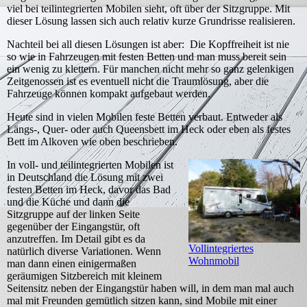
viel bei teilintegrierten Mobilen sieht, oft über der Sitzgruppe. Mit
dieser Lösung lassen sich auch relativ kurze Grundrisse realisieren.
Nachteil bei all diesen Lösungen ist aber: Die Kopffreiheit ist nie
so wie in Fahrzeugen mit festen Betten und man muss bereit sein
ein wenig zu klettern. Für manchen nicht mehr so ganz gelenkigen
Zeitgenossen ist es eventuell nicht die Traumlösung, aber die
Fahrzeuge können kompakt aufgebaut werden.
Heute sind in vielen Mobilen feste Betten verbaut. Entweder als
Längs-, Quer- oder auch Queensbett im Heck oder eben als festes
Bett im Alkoven wie oben beschrieben.
In voll- und teilintegrierten Mobilen ist
in Deutschland die Lösung mit zwei
festen Betten im Heck, davor das Bad
und die Küche und dann die
Sitzgruppe auf der linken Seite
gegenüber der Eingangstür, oft
anzutreffen. Im Detail gibt es da
Vollintegriertes
natürlich diverse Variationen. Wenn
Wohnmobil
man dann einen einigermaßen
geräumigen Sitzbereich mit kleinem
Seitensitz neben der Eingangstür haben will, in dem man mal auch
mal mit Freunden gemütlich sitzen kann, sind Mobile mit einer