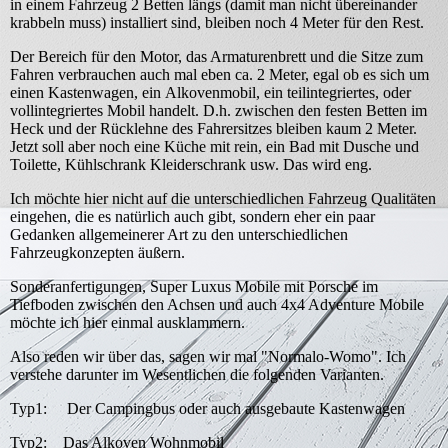
in einem Fahrzeug 2 Betten längs (damit man nicht übereinander
krabbeln muss) installiert sind, bleiben noch 4 Meter für den Rest.
Der Bereich für den Motor, das Armaturenbrett und die Sitze zum
Fahren verbrauchen auch mal eben ca. 2 Meter, egal ob es sich um
einen Kastenwagen, ein Alkovenmobil, ein teilintegriertes, oder
vollintegriertes Mobil handelt. D.h. zwischen den festen Betten im
Heck und der Rücklehne des Fahrersitzes bleiben kaum 2 Meter.
Jetzt soll aber noch eine Küche mit rein, ein Bad mit Dusche und
Toilette, Kühlschrank Kleiderschrank usw. Das wird eng.
Ich möchte hier nicht auf die unterschiedlichen Fahrzeug Qualitäten
eingehen, die es natürlich auch gibt, sondern eher ein paar
Gedanken allgemeinerer Art zu den unterschiedlichen
Fahrzeugkonzepten äußern.
Sonderanfertigungen, Super Luxus Mobile mit Porsche im
Tiefboden zwischen den Achsen und auch 4x4 Adventure Mobile
möchte ich hier einmal ausklammern.
Also reden wir über das, sagen wir mal "Normalo-Womo". Ich
verstehe darunter im Wesentlichen die folgenden Varianten.
Typ1: Der Campingbus oder auch ausgebaute Kastenwagen
Typ2: Das Alkoven Wohnmobil