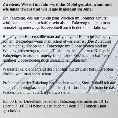
Zweitens: Wie oft im Jahr wird das Mobil genutzt, wann und
wie lange jeweils und wie lange insgesamt im Jahr?
Ein Fahrzeug, das nur für ein paar Wochen im Sommer genutzt
wird, kann anders beschaffen sein als ein Fahrzeug mit dem man
monatelang unterwegs ist, eventuell auch in der kalten Jahreszeit.
Bei längeren Reisen sollte man auf genügend Raum im Fahrzeug
achten. Besonders wenn man schon etwas älter ist. Die Zuladung
sollte nicht zu knapp sein. Fahrzeuge mit Doppelboden sind im
Winter zu bevorzugen, da die Tanks usw. im geheizten Keller des
Fahrzeuges frostsicher untergebracht sind. Zusätzlich schafft ein
richtiger Doppelboden noch zusätzlichen Stauraum.
Wassertanks, die während der Fahr nur mit 20 Liter befüllt werden
dürfen, weil man sonst schon
Probleme mit der Zuladung hat, machen wenig Sinn. Sobald ich auf
einem Campingplatz stehe, kann ich ja da duschen. Ich brauche das
Wasser, wenn ich autark irgendwo stehe.
Ein 60 Liter Dieseltank bei einem Fahrzeug, das mehr als 10-12
Liter auf 100 KM benötig,t ist auch nur dem 3,5 Tonnen Limit
geschuldet.