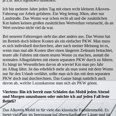
ja z.B. auch irgendwo hinstellen.
Ich bin mehrere Jahre jeden Tag mit einen recht kleinem Alkoven-
Fahrzeug zur Arbeit gefahren. Ein Weg betrug 30km, aber nur
Landstraße. Das Womo war schon recht alt und die zusätzlichen
Km haben keinen großen zusätzlichen Wertverlust verursacht, da an
Wert sowieso nicht viel da war.
Bei neueren Fahrzeugen sieht das aber anders aus. Das Womo hat
im Betrieb doch höhere Kosten als ein einfacher PKW. Man muss
es sich individuell durchrechen, aber nach meiner Meinung ist es,
wenn man mal alle Kosten über einen längeren Zeitraum betrachtet,
teurer alle Fahrten mit einem teuren Womo zu machen, anstatt die
normalen Alltagsfahrten mit einem separaten PKW durch zu führen.
Es hängt im Wesentlichen davon ab wieviel Km man pro Jahr
im Alltag fährt. Ist das erheblich mehr als man sonst mit dem Womo
nur für den Urlaub verfährt, sollte man sich das mit dem separaten
PKW doch mal durchrechnen. Das Ganze hängt natürlich auch
davon ab, welche Luxuskarosse man sich als PKW gönnt.
Viertens: Bin ich bereit zum Schlafen das Mobil jeden Abend
und Morgen umzubauen oder möchte ich auf jeden Fall feste
Betten?
Das Alkoven Mobil ist für viele das klassische Familienmobil. Es
bietet viel Platz im Innenraum auf überschaubarerer Länge und ist