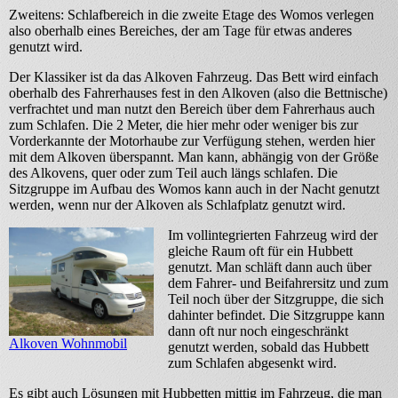
Zweitens: Schlafbereich in die zweite Etage des Womos verlegen
also oberhalb eines Bereiches, der am Tage für etwas anderes
genutzt wird.
Der Klassiker ist da das Alkoven Fahrzeug. Das Bett wird einfach
oberhalb des Fahrerhauses fest in den Alkoven (also die Bettnische)
verfrachtet und man nutzt den Bereich über dem Fahrerhaus auch
zum Schlafen. Die 2 Meter, die hier mehr oder weniger bis zur
Vorderkannte der Motorhaube zur Verfügung stehen, werden hier
mit dem Alkoven überspannt. Man kann, abhängig von der Größe
des Alkovens, quer oder zum Teil auch längs schlafen. Die
Sitzgruppe im Aufbau des Womos kann auch in der Nacht genutzt
werden, wenn nur der Alkoven als Schlafplatz genutzt wird.
Im vollintegrierten Fahrzeug wird der
gleiche Raum oft für ein Hubbett
genutzt. Man schläft dann auch über
dem Fahrer- und Beifahrersitz und zum
Teil noch über der Sitzgruppe, die sich
dahinter befindet. Die Sitzgruppe kann
dann oft nur noch eingeschränkt
Alkoven Wohnmobil
genutzt werden, sobald das Hubbett
zum Schlafen abgesenkt wird.
Es gibt auch Lösungen mit Hubbetten mittig im Fahrzeug, die man