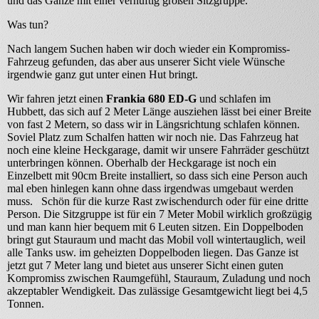
und das Ganze mit einer vernüftig großen Sitzgruppe.
Was tun?
Nach langem Suchen haben wir doch wieder ein Kompromiss-
Fahrzeug gefunden, das aber aus unserer Sicht viele Wünsche
irgendwie ganz gut unter einen Hut bringt.
Wir fahren jetzt einen
Frankia 680 ED-G
und schlafen im
Hubbett, das sich auf 2 Meter Länge ausziehen lässt bei einer Breite
von fast 2 Metern, so dass wir in Längsrichtung schlafen können.
Soviel Platz zum Schalfen hatten wir noch nie. Das Fahrzeug hat
noch eine kleine Heckgarage, damit wir unsere Fahrräder geschützt
unterbringen können. Oberhalb der Heckgarage ist noch ein
Einzelbett mit 90cm Breite installiert, so dass sich eine Person auch
mal eben hinlegen kann ohne dass irgendwas umgebaut werden
muss. Schön für die kurze Rast zwischendurch oder für eine dritte
Person. Die Sitzgruppe ist für ein 7 Meter Mobil wirklich großzügig
und man kann hier bequem mit 6 Leuten sitzen. Ein Doppelboden
bringt gut Stauraum und macht das Mobil voll wintertauglich, weil
alle Tanks usw. im geheizten Doppelboden liegen. Das Ganze ist
jetzt gut 7 Meter lang und bietet aus unserer Sicht einen guten
Kompromiss zwischen Raumgefühl, Stauraum, Zuladung und noch
akzeptabler Wendigkeit. Das zulässige Gesamtgewicht liegt bei 4,5
Tonnen.