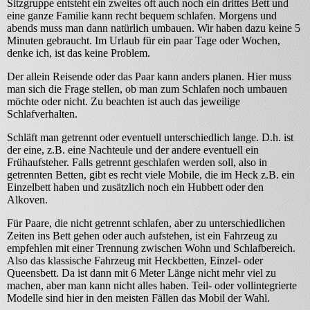
Sitzgruppe entsteht ein zweites oft auch noch ein drittes Bett und
eine ganze Familie kann recht bequem schlafen. Morgens und
abends muss man dann natürlich umbauen. Wir haben dazu keine 5
Minuten gebraucht. Im Urlaub für ein paar Tage oder Wochen,
denke ich, ist das keine Problem.
Der allein Reisende oder das Paar kann anders planen. Hier muss
man sich die Frage stellen, ob man zum Schlafen noch umbauen
möchte oder nicht. Zu beachten ist auch das jeweilige
Schlafverhalten.
Schläft man getrennt oder eventuell unterschiedlich lange. D.h. ist
der eine, z.B. eine Nachteule und der andere eventuell ein
Frühaufsteher. Falls getrennt geschlafen werden soll, also in
getrennten Betten, gibt es recht viele Mobile, die im Heck z.B. ein
Einzelbett haben und zusätzlich noch ein Hubbett oder den
Alkoven.
Für Paare, die nicht getrennt schlafen, aber zu unterschiedlichen
Zeiten ins Bett gehen oder auch aufstehen, ist ein Fahrzeug zu
empfehlen mit einer Trennung zwischen Wohn und Schlafbereich.
Also das klassische Fahrzeug mit Heckbetten, Einzel- oder
Queensbett. Da ist dann mit 6 Meter Länge nicht mehr viel zu
machen, aber man kann nicht alles haben. Teil- oder vollintegrierte
Modelle sind hier in den meisten Fällen das Mobil der Wahl.