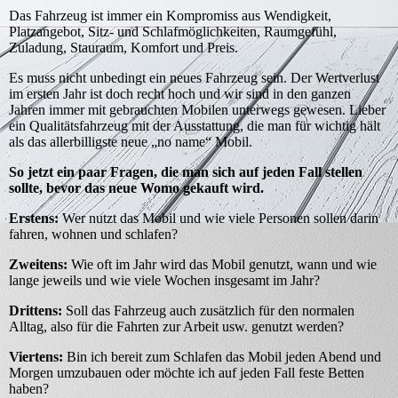
Das Fahrzeug ist immer ein Kompromiss aus Wendigkeit,
Platzangebot, Sitz- und Schlafmöglichkeiten, Raumgefühl,
Zuladung, Stauraum, Komfort und Preis.
Es muss nicht unbedingt ein neues Fahrzeug sein. Der Wertverlust
im ersten Jahr ist doch recht hoch und wir sind in den ganzen
Jahren immer mit gebrauchten Mobilen unterwegs gewesen. Lieber
ein Qualitätsfahrzeug mit der Ausstattung, die man für wichtig hält
als das allerbilligste neue „no name“ Mobil.
So jetzt ein paar Fragen, die man sich auf jeden Fall stellen
sollte, bevor das neue Womo gekauft wird.
Erstens:
Wer nutzt das Mobil und wie viele Personen sollen darin
fahren, wohnen und schlafen?
Zweitens:
Wie oft im Jahr wird das Mobil genutzt, wann und wie
lange jeweils und wie viele Wochen insgesamt im Jahr?
Drittens:
Soll das Fahrzeug auch zusätzlich für den normalen
Alltag, also für die Fahrten zur Arbeit usw. genutzt werden?
Viertens:
Bin ich bereit zum Schlafen das Mobil jeden Abend und
Morgen umzubauen oder möchte ich auf jeden Fall feste Betten
haben?