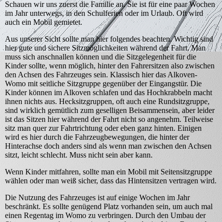
Schauen wir uns zuerst die Familie an. Sie ist für eine paar Wochen
im Jahr unterwegs, in den Schulferien oder im Urlaub. Oft wird
auch ein Mobil gemietet.
Aus unserer Sicht sollte man hier folgendes beachten. Wichtig sind
hier gute und sichere Sitzmöglichkeiten während der Fahrt. Man
muss sich anschnallen können und die Sitzgelegenheit für die
Kinder sollte, wenn möglich, hinter den Fahrersitzen also zwischen
den Achsen des Fahrzeuges sein. Klassisch hier das Alkoven-
Womo mit seitliche Sitzgruppe gegenüber der Eingangstür. Die
Kinder können im Alkoven schlafen und das Hochkrabbeln macht
ihnen nichts aus. Hecksitzgruppen, oft auch eine Rundsitzgruppe,
sind wirklich gemütlich zum geselligen Beisammensein, aber leider
ist das Sitzen hier während der Fahrt nicht so angenehm. Teilweise
sitz man quer zur Fahrtrichtung oder eben ganz hinten. Einigen
wird es hier durch die Fahrzeugbewegungen, die hinter der
Hinterachse doch anders sind als wenn man zwischen den Achsen
sitzt, leicht schlecht. Muss nicht sein aber kann.
Wenn Kinder mitfahren, sollte man ein Mobil mit Seitensitzgruppe
wählen oder man weiß sicher, dass das Hintensitzen vertragen wird.
Die Nutzung des Fahrzeuges ist auf einige Wochen im Jahr
beschränkt. Es sollte genügend Platz vorhanden sein, um auch mal
einen Regentag im Womo zu verbringen. Durch den Umbau der