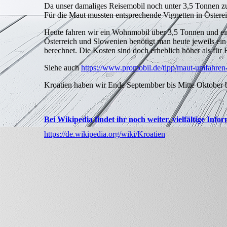
Da unser damaliges Reisemobil noch unter 3,5 Tonnen zu
Linklisten
Für die Maut mussten entsprechende Vignetten in Östere
Impressum |
Heute fahren wir ein Wohnmobil über 3,5 Tonnen und eine
Datenschutz |
Österreich und Slowenien benötigt man heute jeweils ei
Disclaimer
berechnet. Die Kosten sind doch erheblich höher als für
Siehe auch
https://www.promobil.de/tipp/maut-umfahre
Kroatien haben wir Ende Septembber bis Mitte Oktober b
Bei Wikipedia findet ihr noch weiter, vielfältige Inf
https://de.wikipedia.org/wiki/Kroatien