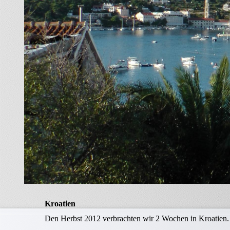
Ein Wohnmobil
kaufen
Wohnmobil Foren
und Blogs
Clubs
Youtube Kanäle
Wohnmobil Test
Erfahrungen mit dem
Frankia 680 ED-G
Wohnmobil Literatur
Anbieter von
Reisemobiltouren
Wohnmobil und
Kroatien
Camping Zubehör
Den Herbst 2012 verbrachten wir 2 Wochen in Kroatien.
und Technik