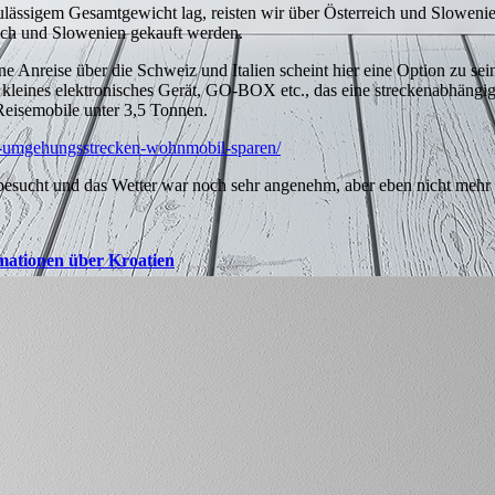
lässigem Gesamtgewicht lag, reisten wir über Österreich und Slowenie
Weltreise
ich und Slowenien gekauft werden.
 Anreise über die Schweiz und Italien scheint hier eine Option zu sei
n kleines elektronisches Gerät, GO-BOX etc., das eine streckenabhängi
 Reisemobile unter 3,5 Tonnen.
n-umgehungsstrecken-wohnmobil-sparen/
esucht und das Wetter war noch sehr angenehm, aber eben nicht mehr 
ormationen über Kroatien