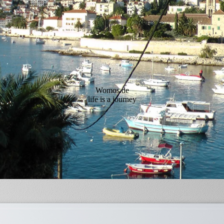
2018
Norwegen 2008
Kroatien
Schwarzwald und
Bodensee
Womos.de
Rügen
life is a journey
Usedom
Am Bolsena See und
Rom
Gardasee
Süd Tirol
Bayern Ostern 2019
Slowenien