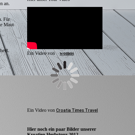
n an.
n. Für
ge Maut
heiß.
Ein Video von
womos
Ein Video von
Croatia Times Travel
Hier noch ein paar Bilder unserer
Kroatien Herbstour 2012