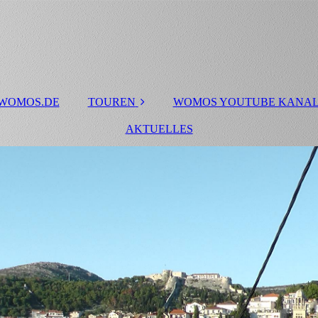
 WOMOS.DE
TOUREN
WOMOS YOUTUBE KANA
Touren 2020
AKTUELLES
Skandinavien Tour
2019
Dänemark-Tour
Kanada Westküste
Portugal 2010
Trentino
Lago Maggiore, Lago
die Orta und Toskana