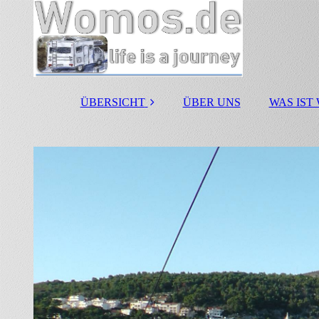
ÜBERSICHT
ÜBER UNS
WAS IST
25 Jahre Womo
Jubiläum
Wohnmobil
Stellplätze
Campingplätze
Wohnmobil Hersteller
Reisemobilvermietun
g
Reisemobilhändler